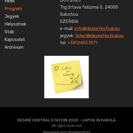
DCS 2025
Hírek
Trg žrtava fašizma 5, 24000
Program
Subotica
Jegyek
SZERBIA
Helyszínek
e-mail:
info@desirefestival.eu
Stáb
jegyek:
ticket@desirefestival.eu
Kapcsolat
tel:
+38124557471
Archívum
DESIRÉ CENTRAL STATION 2025 – LUPUS IN FABULA
All right reserved
designed and developed by