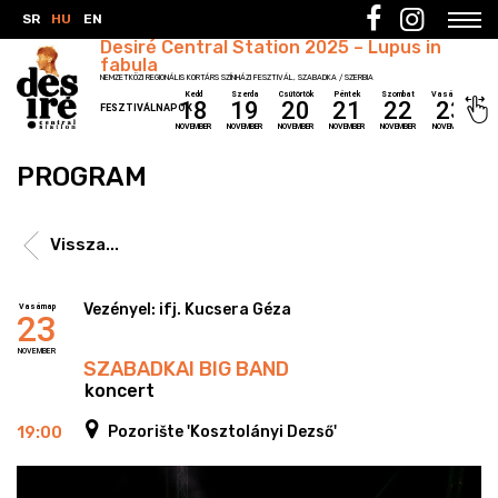
SR
HU
EN
Desiré Central Station 2025 – Lupus in
fabula
NEMZETKÖZI REGIONÁLIS KORTÁRS SZÍNHÁZI FESZTIVÁL, SZABADKA / SZERBIA
Kedd
Szerda
Csütörtök
Péntek
Szombat
Vasárnap
18
19
20
21
22
23
FESZTIVÁLNAPOK
NOVEMBER
NOVEMBER
NOVEMBER
NOVEMBER
NOVEMBER
NOVEMBER
PROGRAM
Vissza...
Vezényel: ifj. Kucsera Géza
Vasárnap
23
NOVEMBER
SZABADKAI BIG BAND
/ koncert
Pozorište 'Kosztolányi Dezső'
19:00