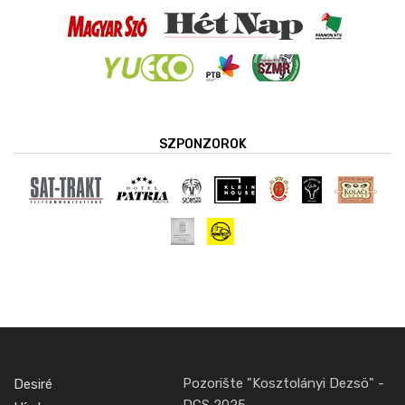
SZPONZOROK
Pozorište "Kosztolányi Dezsö" -
Desiré