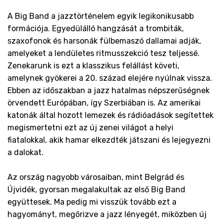
A Big Band a jazztörténelem egyik legikonikusabb
formációja. Egyedülálló hangzását a trombiták,
szaxofonok és harsonák fülbemaszó dallamai adják,
amelyeket a lendületes ritmusszekció tesz teljessé.
Zenekarunk is ezt a klasszikus felállást követi,
amelynek gyökerei a 20. század elejére nyúlnak vissza.
Ebben az időszakban a jazz hatalmas népszerűségnek
örvendett Európában, így Szerbiában is. Az amerikai
katonák által hozott lemezek és rádióadások segítettek
megismertetni ezt az új zenei világot a helyi
fiatalokkal, akik hamar elkezdték játszani és lejegyezni
a dalokat.
Az ország nagyobb városaiban, mint Belgrád és
Újvidék, gyorsan megalakultak az első Big Band
együttesek. Ma pedig mi visszük tovább ezt a
hagyományt, megőrizve a jazz lényegét, miközben új