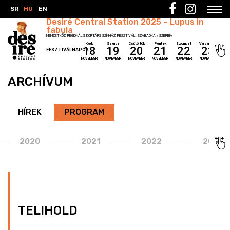
SR
HU
EN
Desiré Central Station 2025 – Lupus in
fabula
NEMZETKÖZI REGIONÁLIS KORTÁRS SZÍNHÁZI FESZTIVÁL, SZABADKA / SZERBIA
Kedd
Szerda
Csütörtök
Péntek
Szombat
Vasárnap
18
19
20
21
22
23
FESZTIVÁLNAPOK
NOVEMBER
NOVEMBER
NOVEMBER
NOVEMBER
NOVEMBER
NOVEMBER
ARCHÍVUM
HÍREK
PROGRAM
2020
2021
2022
2023
TELIHOLD