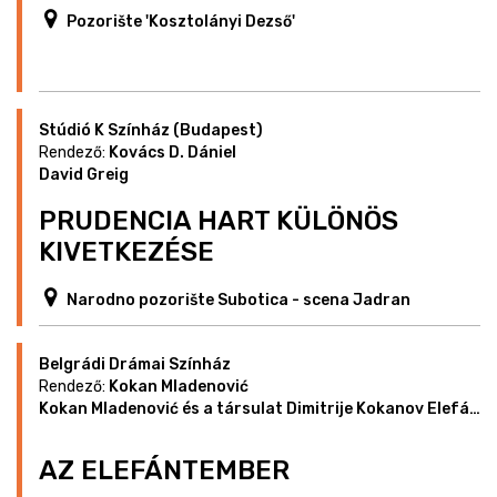
Pozorište 'Kosztolányi Dezső'
Stúdió K Színház (Budapest)
Rendező:
Kovács D. Dániel
David Greig
PRUDENCIA HART KÜLÖNÖS
KIVETKEZÉSE
Narodno pozorište Subotica - scena Jadran
Belgrádi Drámai Színház
Rendező:
Kokan Mladenović
Kokan Mladenović és a társulat Dimitrije Kokanov Elefánt dráma: Esszé a színházi ábrázolás problémáiról c. színművének részletei alapján
AZ ELEFÁNTEMBER