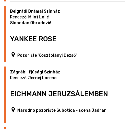
Belgrádi Drámai Színház
Rendező:
Miloš Lolić
Slobodan Obradović
YANKEE ROSE
Pozorište 'Kosztolányi Dezső'
Zágrábi Ifjúsági Színház
Rendező:
Jernej Lorenci
EICHMANN JERUZSÁLEMBEN
Narodno pozorište Subotica - scena Jadran