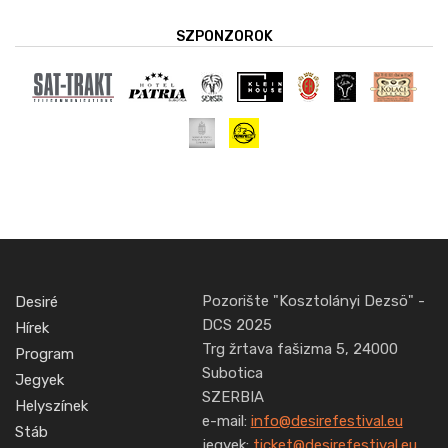
SZPONZOROK
Pozorište "Kosztolányi Dezsö" -
Desiré
DCS 2025
Hírek
Trg žrtava fašizma 5, 24000
Program
Subotica
Jegyek
SZERBIA
Helyszínek
e-mail:
info@desirefestival.eu
Stáb
jegyek:
ticket@desirefestival.eu