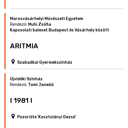
Marosvásárhelyi Művészeti Egyetem
Rendező:
Muhi Zsófia
Kapcsolati baleset Budapest és Vásárhely között
ARITMIA
Szabadkai Gyermekszínház
Újvidéki Színház
Rendező:
Tomi Janežič
I 1981 I
Pozorište 'Kosztolányi Dezső'