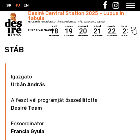
SR
HU
EN
Desiré Central Station 2025 – Lupus in
fabula
NEMZETKÖZI REGIONÁLIS KORTÁRS SZÍNHÁZI FESZTIVÁL, SZABADKA / SZERBIA
Kedd
Szerda
Csütörtök
Péntek
Szombat
Vasárnap
18
19
20
21
22
23
FESZTIVÁLNAPOK
NOVEMBER
NOVEMBER
NOVEMBER
NOVEMBER
NOVEMBER
NOVEMBER
STÁB
Igazgató
Urbán András
A fesztivál programját összeállította
Desiré Team
Főkoordinátor
Francia Gyula