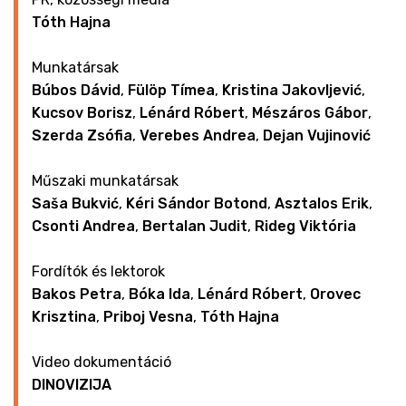
Tóth Hajna
Munkatársak
Búbos Dávid
,
Fülöp Tímea
,
Kristina Jakovljević
,
Kucsov Borisz
,
Lénárd Róbert
,
Mészáros Gábor
,
Szerda Zsófia
,
Verebes Andrea
,
Dejan Vujinović
Műszaki munkatársak
Saša Bukvić
,
Kéri Sándor Botond
,
Asztalos Erik
,
Csonti Andrea
,
Bertalan Judit
,
Rideg Viktória
Fordítók és lektorok
Bakos Petra
,
Bóka Ida
,
Lénárd Róbert
,
Orovec
Krisztina
,
Priboj Vesna
,
Tóth Hajna
Video dokumentáció
DINOVIZIJA