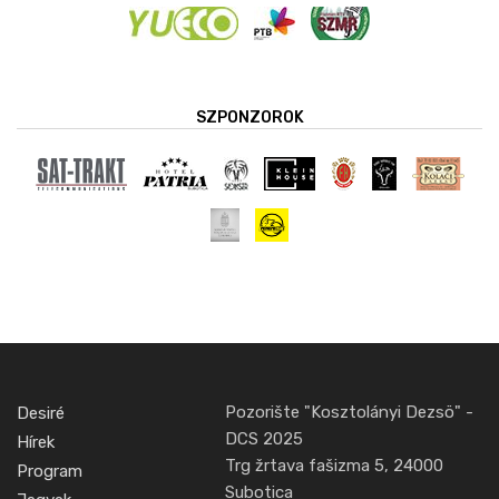
SZPONZOROK
Pozorište "Kosztolányi Dezsö" -
Desiré
DCS 2025
Hírek
Trg žrtava fašizma 5, 24000
Program
Subotica