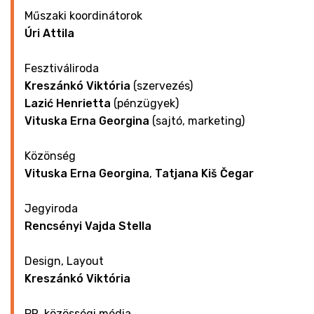
Műszaki koordinátorok
Úri Attila
Fesztiváliroda
Kreszánkó Viktória
(szervezés)
Lazić
Henrietta
(pénzügyek)
Vituska Erna Georgina
(sajtó, marketing)
Közönség
Vituska Erna Georgina
,
Tatjana Kiš Čegar
Jegyiroda
Rencsényi Vajda Stella
Design, Layout
Kreszánkó Viktória
PR, közösségi média