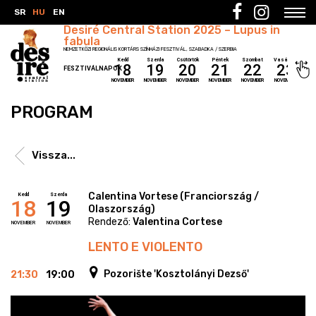
SR
HU
EN
Desiré Central Station 2025 – Lupus in
fabula
NEMZETKÖZI REGIONÁLIS KORTÁRS SZÍNHÁZI FESZTIVÁL, SZABADKA / SZERBIA
Kedd
Szerda
Csütörtök
Péntek
Szombat
Vasárnap
18
19
20
21
22
23
FESZTIVÁLNAPOK
NOVEMBER
NOVEMBER
NOVEMBER
NOVEMBER
NOVEMBER
NOVEMBER
PROGRAM
Vissza...
Calentina Vortese (Franciország /
Kedd
Szerda
18
19
Olaszország)
Rendező:
Valentina Cortese
NOVEMBER
NOVEMBER
LENTO E VIOLENTO
Pozorište 'Kosztolányi Dezső'
21:30
19:00