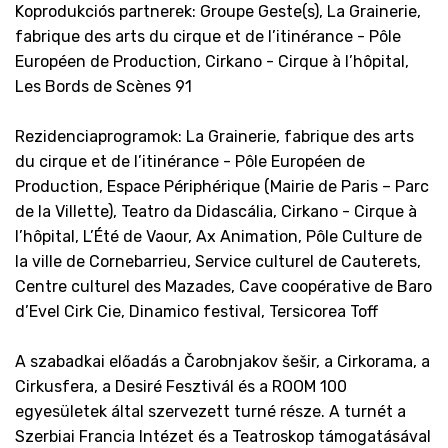
Koprodukciós partnerek: Groupe Geste(s), La Grainerie,
fabrique des arts du cirque et de l’itinérance - Pôle
Européen de Production, Cirkano - Cirque à l’hôpital,
Les Bords de Scènes 91
Rezidenciaprogramok: La Grainerie, fabrique des arts
du cirque et de l’itinérance - Pôle Européen de
Production, Espace Périphérique (Mairie de Paris – Parc
de la Villette), Teatro da Didascália, Cirkano - Cirque à
l’hôpital, L’Été de Vaour, Ax Animation, Pôle Culture de
la ville de Cornebarrieu, Service culturel de Cauterets,
Centre culturel des Mazades, Cave coopérative de Baro
d’Evel Cirk Cie, Dinamico festival, Tersicorea Toff
A szabadkai előadás a Čarobnjakov šešir, a Cirkorama, a
Cirkusfera, a Desiré Fesztivál és a ROOM 100
egyesületek által szervezett turné része. A turnét a
Szerbiai Francia Intézet és a Teatroskop támogatásával