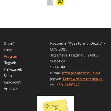
Pozorište "Kosztolányi Dezsö" -
Desiré
DCS 2025
Hírek
Trg žrtava fašizma 5, 24000
Program
Subotica
Jegyek
SZERBIA
Helyszínek
e-mail:
info@desirefestival.eu
Stáb
jegyek:
ticket@desirefestival.eu
Kapcsolat
tel:
+38124557471
Archívum