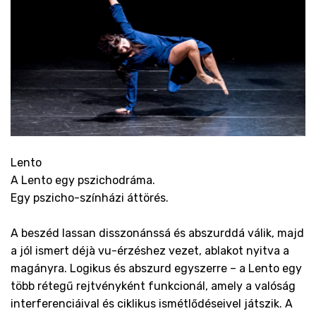
Lento
A Lento egy pszichodráma.
Egy pszicho-színházi áttörés.
A beszéd lassan disszonánssá és abszurddá válik, majd
a jól ismert déjà vu-érzéshez vezet, ablakot nyitva a
magányra. Logikus és abszurd egyszerre – a Lento egy
több rétegű rejtvényként funkcionál, amely a valóság
interferenciáival és ciklikus ismétlődéseivel játszik. A