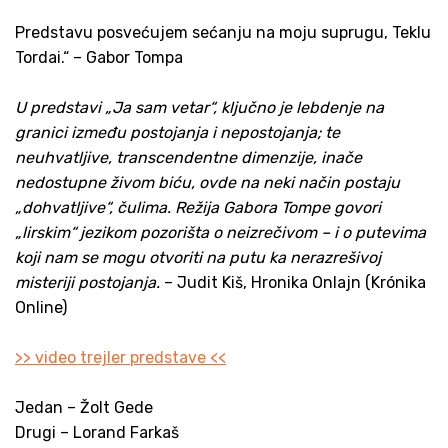
Predstavu posvećujem sećanju na moju suprugu, Teklu
Tordai.“ – Gabor Tompa
U predstavi „Ja sam vetar“, ključno je lebdenje na
granici između postojanja i nepostojanja; te
neuhvatljive, transcendentne dimenzije, inače
nedostupne živom biću, ovde na neki način postaju
„dohvatljive“, čulima. Režija Gabora Tompe govori
„lirskim“ jezikom pozorišta o neizrečivom – i o putevima
koji nam se mogu otvoriti na putu ka nerazrešivoj
misteriji postojanja.
– Judit Kiš, Hronika Onlajn (Krónika
Online)
>> video trejler predstave <<
Jedan – Žolt Gede
Drugi – Lorand Farkaš