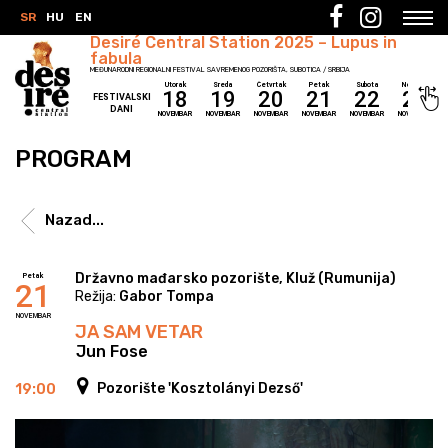
SR
HU
EN
Desiré Central Station 2025 – Lupus in
fabula
MEĐUNARODNI REGIONALNI FESTIVAL SAVREMENOG POZORIŠTA, SUBOTICA / SRBIJA
Utorak
Sreda
Četvrtak
Petak
Subota
Nedelja
18
19
20
21
22
23
FESTIVALSKI
DANI
NOVEMBAR
NOVEMBAR
NOVEMBAR
NOVEMBAR
NOVEMBAR
NOVEMBAR
PROGRAM
Nazad...
Državno mađarsko pozorište, Kluž (Rumunija)
Petak
21
Režija:
Gabor Tompa
NOVEMBAR
JA SAM VETAR
/ Jun Fose
Pozorište 'Kosztolányi Dezső'
19:00