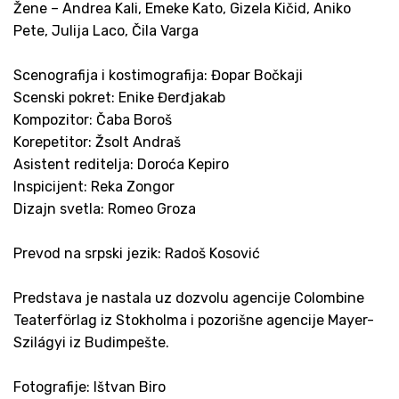
Žene – Andrea Kali, Emeke Kato, Gizela Kičid, Aniko
Pete, Julija Laco, Čila Varga
Scenografija i kostimografija: Đopar Bočkaji
Scenski pokret: Enike Đerđjakab
Kompozitor: Čaba Boroš
Korepetitor: Žsolt Andraš
Asistent reditelja: Doroća Kepiro
Inspicijent: Reka Zongor
Dizajn svetla: Romeo Groza
Prevod na srpski jezik: Radoš Kosović
Predstava je nastala uz dozvolu agencije Colombine
Teaterförlag iz Stokholma i pozorišne agencije Mayer-
Szilágyi iz Budimpešte.
Fotografije: Ištvan Biro