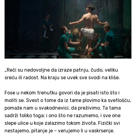
„Reči su nedovoljne da izraze patnju, čudo, veliku
sreću ili radost. Na kraju se uvek sve svodi na kliše.
Fose u nekom trenutku govori da je pisati isto što i
moliti se. Svest o tome da iz tame plovimo ka svetlošću,
pomaže nam u svakodnevici, da preživimo. Ta tama
sadrži toliko toga: i ono što ne razumemo, i sve one
slepe ulice u koje zalazimo tokom života. Fizički svi
nestajemo, pitanje je – verujemo li u vaskrsenje.