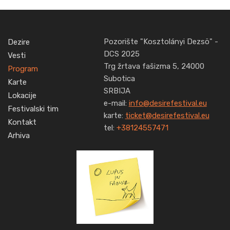
Pozorište "Kosztolányi Dezsö" -
Dezire
DCS 2025
Vesti
Trg žrtava fašizma 5, 24000
Program
Subotica
Karte
SRBIJA
Lokacije
e-mail:
info@desirefestival.eu
Festivalski tim
karte:
ticket@desirefestival.eu
Kontakt
tel:
+38124557471
Arhiva